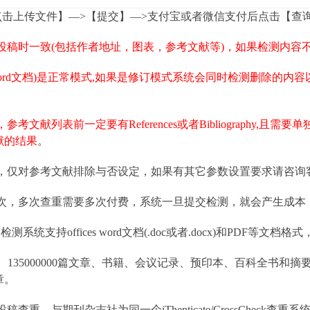
点击上传文件】—>【提交】—>支付宝或者微信支付后点击【查
投稿时一致(包括作者地址，图表，参考文献等)，如果检测内容
ord文档)是正常模式,如果是修订模式系统会同时检测删除的内
文献列表前一定要有References或者Bibliography,
献的结果
。
，仅对参考文献排除与否设定，如果有其它参数设置要求请咨询
次，多次查重需要多次付费，系统一旦提交检测，就会产生成本
Check论文检测系统支持offices word文档(.doc或者.docx)和PD
、135000000篇文章、书籍、会议记录、预印本、百科全书和摘要，
章。
重，与期刊杂志社为同一个iThenticate/CrossCheck