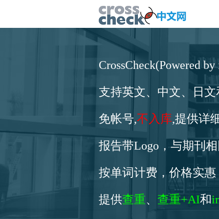
CrossCheck(Powered by i
支持英文、中文、日文
免帐号,
不入库
,提供详
报告带Logo，与期刊
按单词计费，价格实惠
提供
查重
、
查重+AI
和