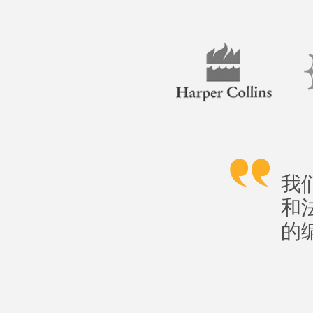
我
和
的