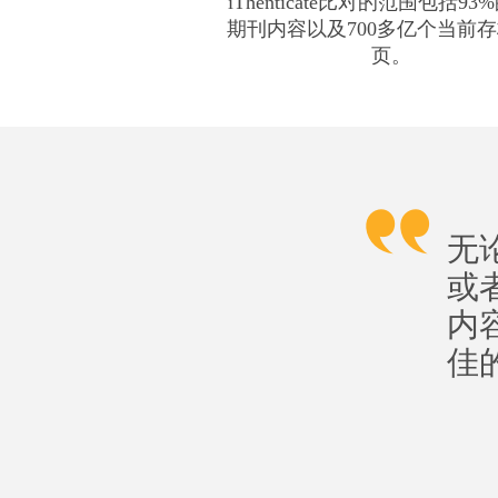
iThenticate比对的范围包括9
期刊内容以及700多亿个当前
页。
无
或
内容
佳