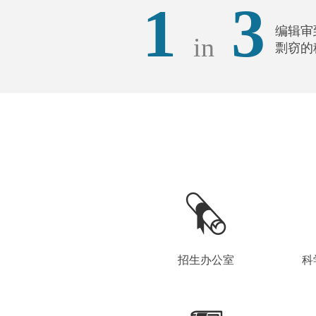
1
3
编辑审
in
剽窃的
招生办公室
科