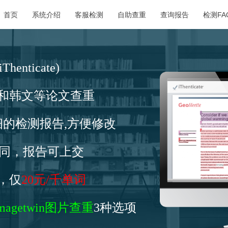
首页
系统介绍
客服检测
自助查重
查询报告
检测FA
Thenticate)
和韩文等论文查重
细的检测报告,方便修改
相同，报告可上交
，仅
20元/千单词
imagetwin图片查重
3种选项