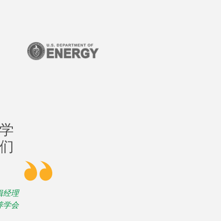
学
们
 编辑经理
养学会